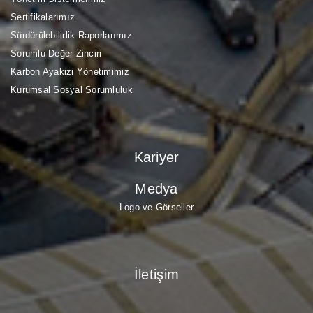
Sertifikalarımız
Sürdürülebilirlik Raporlarımız
Sorumlu Değer Zinciri
Karbon Ayakizi Yönetimimiz
Kurumsal Sosyal Sorumluluk
Kariyer
Medya
Logo ve Görseller
İletişim